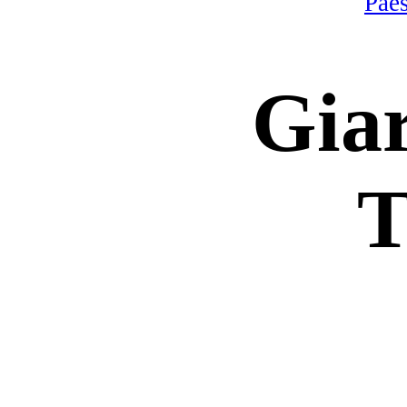
Pae
Gia