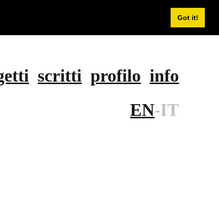
Got it!
etti
scritti
profilo
info
EN
-
IT