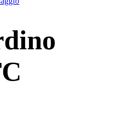
saggio
rdino
TC