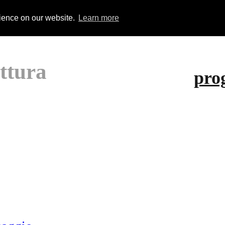
rience on our website.
Learn more
ettura
prog